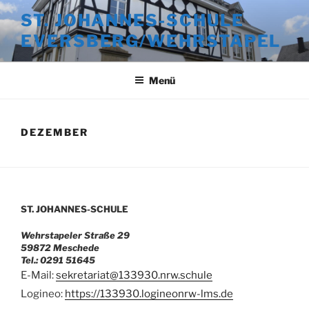
Zum
ST. JOHANNES-SCHULE
Inhalt
EVERSBERG/WEHRSTAPEL
springen
Menü
DEZEMBER
ST. JOHANNES-SCHULE
Wehrstapeler Straße 29
59872 Meschede
Tel.: 0291 51645
E-Mail:
sekretariat@133930.nrw.schule
Logineo:
https://133930.logineonrw-lms.de